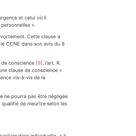
rgence et celui où il
 personnelles ».
avortement. Cette clause a
r le CCNE dans son avis du 8
on de conscience
[9]
, l’art. R.
une clause de conscience »
ence vis-à-vis de la
lle ne pourra pas être négligée
 qualifié de meurtre selon les
participation individuelle « à