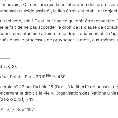
é mauvais). Or, dès lors que la collaboration des professio
thanasie/suicide assisté), le lien étroit est établi et l’objec
 tel acte, soit ! C’est leur liberté qui doit être respectée.
 que le fait de ne pas accorder le droit de la clause de cons
rs, constitue une atteinte à ce droit fondamental. Il s’agi
iqués dans le processus de provoquer la mort, eux-mêmes ay
 », § 31.
15ème
tion
, Points, Paris 2019
, 439.
le n° 22 sur l’article 18 (Droit à la liberté de pensée, de
, concernant le droit à la vie », Organisation des Nations Un
21-2-2023], § 11.
11 », § 52 et 107.