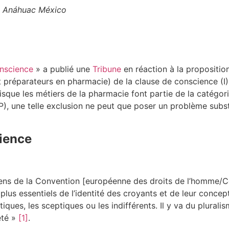
ad Anáhuac México
nscience
» a publié une
Tribune
en réaction à la proposition 
t préparateurs en pharmacie) de la clause de conscience (I)
isque les métiers de la pharmacie font partie de la catégor
), une telle exclusion ne peut que poser un problème subst
ience
sens de la Convention [européenne des droits de l’homme/Co
lus essentiels de l’identité des croyants et de leur concept
tiques, les sceptiques ou les indifférents. Il y va du plural
été »
[1]
.