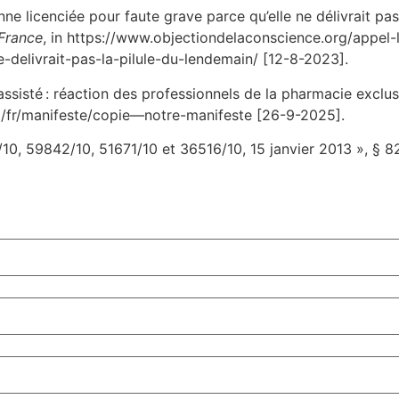
nne licenciée pour faute grave parce qu’elle ne délivrait pas
 France
, in https://www.objectiondelaconscience.org/appel-l
delivrait-pas-la-pilule-du-lendemain/ [12-8-2023].
sisté : réaction des professionnels de la pharmacie exclus
m/fr/manifeste/copie—notre-manifeste [26-9-2025].
, 59842/10, 51671/10 et 36516/10, 15 janvier 2013 », § 8