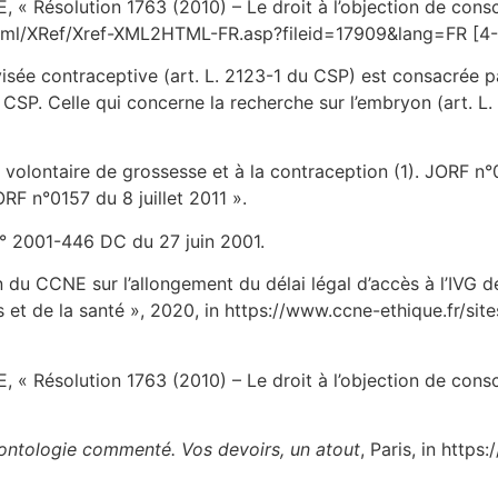
 « Résolution 1763 (2010) – Le droit à l’objection de cons
w/xml/XRef/Xref-XML2HTML-FR.asp?fileid=17909&lang=FR [4
visée contraceptive (art. L. 2123-1 du CSP) est consacrée p
du CSP. Celle qui concerne la recherche sur l’embryon (art. L
on volontaire de grossesse et à la contraception (1). JORF n°0
ORF n°0157 du 8 juillet 2011 ».
n° 2001-446 DC du 27 juin 2001.
 du CCNE sur l’allongement du délai légal d’accès à l’IVG 
s et de la santé », 2020, in https://www.ccne-ethique.fr/si
 « Résolution 1763 (2010) – Le droit à l’objection de cons
ontologie commenté. Vos devoirs, un atout
, Paris, in https