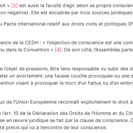
oit »
[2]
est aussi la faculté d’agir selon sa propre conscie
on négative). Elle est encadrée par trois sources juridiques 
du Pacte international relatif aux droits civils et politiques 
udence de la CEDH : « l’objection de conscience est une c
onnu dans la Convention »
[4]
. De son côté, l’Assemblée parl
e l’objet de pressions, être tenu responsable ou subir des 
assister un avortement, une fausse couche provoquée ou une e
rvention visant à provoquer la mort d’un fœtus ou d’un embr
taux de l’Union Européenne reconnaît explicitement le droit à
e l’art. 10 de la Déclaration des Droits de l’Homme et du 
ise en œuvre juridique se fait par la clause de conscience. 
e précis qui va à l’encontre de leur conscience.