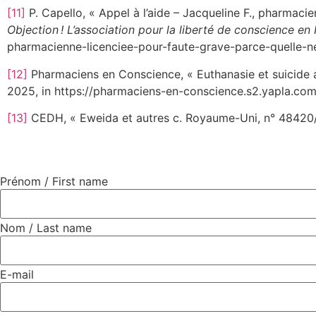
[11]
P. Capello, « Appel à l’aide – Jacqueline F., pharmacie
Objection !
L’association pour la liberté de conscience en
pharmacienne-licenciee-pour-faute-grave-parce-quelle-ne-
[12]
Pharmaciens en Conscience, « Euthanasie et suicide as
2025, in https://pharmaciens-en-conscience.s2.yapla.co
[13]
CEDH, « Eweida et autres c. Royaume-Uni, n° 48420/10
Prénom / First name
Nom / Last name
E-mail