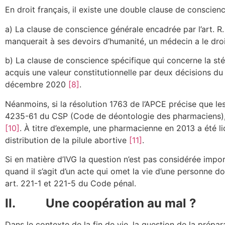
En droit français, il existe une double clause de conscienc
a) La clause de conscience générale encadrée par l’art. R. 
manquerait à ses devoirs d’humanité, un médecin a le droi
b) La clause de conscience spécifique qui concerne la sté
acquis une valeur constitutionnelle par deux décisions du
décembre 2020
[8]
.
Néanmoins, si la résolution 1763 de l’APCE précise que les
4235-61 du CSP (Code de déontologie des pharmaciens), n
[10]
. À titre d’exemple, une pharmacienne en 2013 a été li
distribution de la pilule abortive
[11]
.
Si en matière d’IVG la question n’est pas considérée import
quand il s’agit d’un acte qui omet la vie d’une personne d
art. 221-1 et 221-5 du Code pénal.
II. Une coopération au mal ?
Dans le contexte de la fin de vie, la question de la prépar