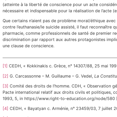
(atteinte à la liberté de conscience pour un acte considér
nécessaire et indispensable pour la réalisation de l’acte (eu
Que certains n’aient pas de problème moral/éthique avec un
contre l’euthanasie/le suicide assisté, il faut reconnaître
pharmacie, comme professionnels de santé de premier recou
discrimination par rapport aux autres protagonistes impl
une clause de conscience.
[1]
CEDH, « Kokkinakis c. Grèce, n° 14307/88, 25 mai 1993
[2]
G. Carcassonne – M. Guillaume – G. Vedel,
La Constitu
[3]
Comité des droits de l’homme. CDH, « Observation généra
Pacte international relatif aux droits civils et politiques
1993, 5, in https://www.right-to-education.org/node/580 [
[4]
CEDH, « Bayatyan c. Arménie, n° 23459/03, 7 juillet 20