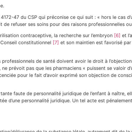
e.
4172-47 du CSP qui préconise ce qui suit : « hors le cas d’u
t de refuser ses soins pour des raisons professionnelles ou
rilisation contraceptive, la recherche sur l’embryon
[6]
et l’
 Conseil constitutionnel
[7]
et son maintien est favorisé pa
 professionnels de santé doivent avoir le droit à l’objecti
e prévoit pas que les pharmaciens « puissent se valoir d’
cenciée pour le fait d’avoir exprimé son objection de consci
ante faute de personnalité juridique de l’enfant à naître, e
otée d’une personnalité juridique. Un tel acte est pénalement
ation/délivrance de la substance létale, autrement dit de la 