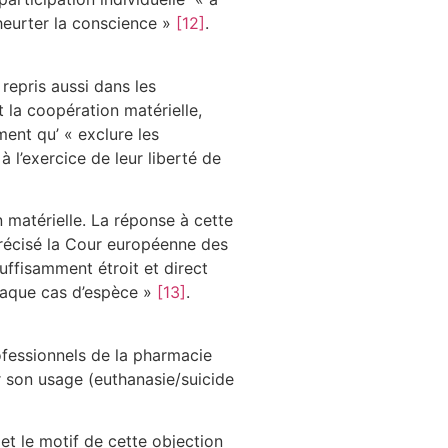
heurter la conscience »
[12]
.
 repris aussi dans les
t la coopération matérielle,
ment qu’ « exclure les
 l’exercice de leur liberté de
n matérielle. La réponse à cette
a précisé la Cour européenne des
uffisamment étroit et direct
 chaque cas d’espèce »
[13]
.
rofessionnels de la pharmacie
r son usage (euthanasie/suicide
) et le motif de cette objection