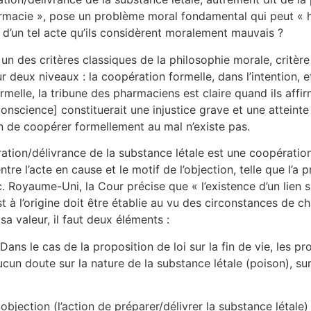
armacie », pose un problème moral fondamental qui peut « 
 d’un tel acte qu’ils considèrent moralement mauvais ?
un des critères classiques de la philosophie morale, critère
ur deux niveaux : la coopération formelle, dans l’intention, e
rmelle, la tribune des pharmaciens est claire quand ils affir
nscience] constituerait une injustice grave et une atteinte à
on de coopérer formellement au mal n’existe pas.
aration/délivrance de la substance létale est une coopératio
entre l’acte en cause et le motif de l’objection, telle que l’
 Royaume-Uni, la Cour précise que « l’existence d’un lien s
 est à l’origine doit être établie au vu des circonstances de
sa valeur, il faut deux éléments :
ans le cas de la proposition de loi sur la fin de vie, les p
cun doute sur la nature de la substance létale (poison), su
te objection (l’action de préparer/délivrer la substance létale