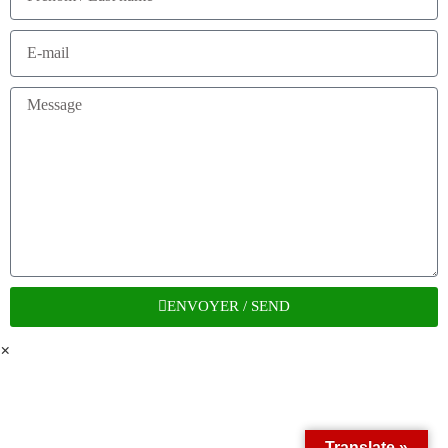
ENVOYER / SEND
×
Translate »