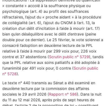
modifications : La suppression définitive du qualificatif
« constante » accolé à la souffrance physique ou
psychologique (art. 4) au profit des souffrances
réfractaires, l’ajout du « proche aidant » à la procédure
de collégialité (art. 6), l’ajout du CNOM à l’art. 13, la
création d’un délit d’incitation à l’aide à mourir (art. 17)
bien qu’en déséquilibre avec le délit d’entrave (peine
double pour ce dernier). Le 25 février, le vote solennel a
consacré l’adoption en deuxième lecture de la PPL
relative à l’aide à mourir par 299 voix pour, 226 voix
contre et 37 abstentions (
Scrutin public n° 5729
), tandis
que la PPL relative aux soins palliatifs a été adoptée à
l’unanimité par 491 voix pour, 0 contre (
Scrutin public
n° 5728
).
Le texte n° 440 transmis au Sénat a été examiné en
deuxième lecture par la commission des affaires
sociales le 29 avril 2026 (
Rapport n° 586
). Dans la nuit
du 11 au 12 mai 2026, après près de sept heures de
débat, l’article 2 de la proposition de loi – constituant